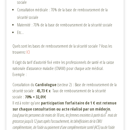
sociale
Consultation médicale : 70% de la base de remboursement de la
sécurité sociale
Maternité : 70% de la base de remboursement de la sécurité sociale
Etc…
Quels sont les bases de remboursement de la sécurité sociale ? Vous les
trouverez
ICI
Il s’agit du tarif d’autorité fixé entre les professionnels de santé et la caisse
nationale d’assurance maladie (CNAM) pour chaque acte médical.
Exemple :
Consultation du
Cardiologue
(secteur 2) : Base de remboursement de la
sécurité sociale :
45,73 € x
Taux de remboursement de la sécurité
sociale :
70% = 32,01€
Il est à noter qu’une
participation forfaitaire de 1 € est retenue
sur chaque consultation ou acte réalisé par un médecin
,
e
(sauf pour les personnes de moins de 18 ans, les femmes enceintes à partir du 6
mois de
grossesse jusqu’à 12 jours après l’accouchement, les bénéficiaires de la CMU
complémentaire, de l’aide au paiement d’une complémentaire santé (ACS) ou de l’aide